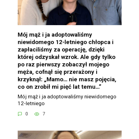
Mój mąż i ja adoptowaliśmy
niewidomego 12-letniego chłopca i
zapłaciliśmy za operację, dzięki
której odzyskał wzrok. Ale gdy tylko
po raz pierwszy zobaczył mojego
męża, cofnął się przerażony i
krzyknął: „Mamo… nie masz pojęcia,
co on zrobił mi pięć lat temu…”
Mój mąż i ja adoptowaliśmy niewidomego
12-letniego
0
7