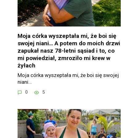
Moja córka wyszeptała mi, że boi się
swojej niani… A potem do moich drzwi
zapukał nasz 78-letni sąsiad i to, co
mi powiedział, zmroziło mi krew w
żyłach
Moja córka wyszeptała mi, że boi się swojej
niani…
0
5