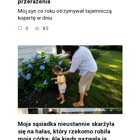
przerażenia
Mój syn co roku otrzymywał tajemniczą
kopertę w dniu
0
85
Moja sąsiadka nieustannie skarżyła
się na hałas, który rzekomo robiła
moja córka։ Ale kiedy nazwała ją