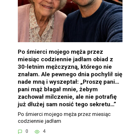
Po śmierci mojego męża przez
miesiąc codziennie jadłam obiad z
30-letnim mężczyzną, którego nie
znałam. Ale pewnego dnia pochylił się
nade mną i wyszeptał: „Proszę pani…
pani mąż błagał mnie, żebym
zachował milczenie, ale nie potrafię
już dłużej sam nosić tego sekretu…”
Po śmierci mojego męża przez miesiąc
codziennie jadłam
0
4