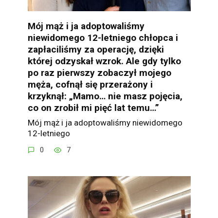
Mój mąż i ja adoptowaliśmy
niewidomego 12-letniego chłopca i
zapłaciliśmy za operację, dzięki
której odzyskał wzrok. Ale gdy tylko
po raz pierwszy zobaczył mojego
męża, cofnął się przerażony i
krzyknął: „Mamo… nie masz pojęcia,
co on zrobił mi pięć lat temu…”
Mój mąż i ja adoptowaliśmy niewidomego
12-letniego
0
7