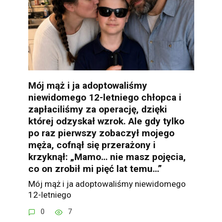
Mój mąż i ja adoptowaliśmy
niewidomego 12-letniego chłopca i
zapłaciliśmy za operację, dzięki
której odzyskał wzrok. Ale gdy tylko
po raz pierwszy zobaczył mojego
męża, cofnął się przerażony i
krzyknął: „Mamo… nie masz pojęcia,
co on zrobił mi pięć lat temu…”
Mój mąż i ja adoptowaliśmy niewidomego
12-letniego
0
7