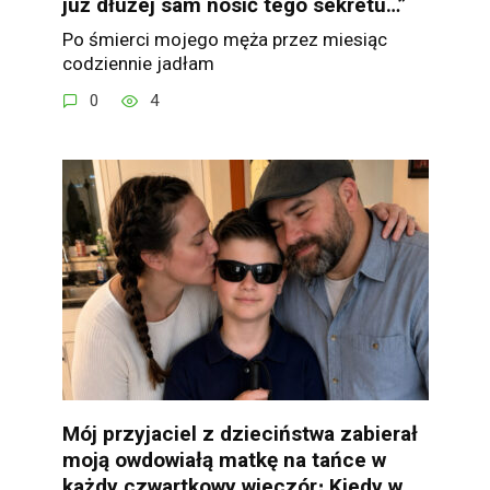
już dłużej sam nosić tego sekretu…”
Po śmierci mojego męża przez miesiąc
codziennie jadłam
0
4
Mój przyjaciel z dzieciństwa zabierał
moją owdowiałą matkę na tańce w
każdy czwartkowy wieczór։ Kiedy w