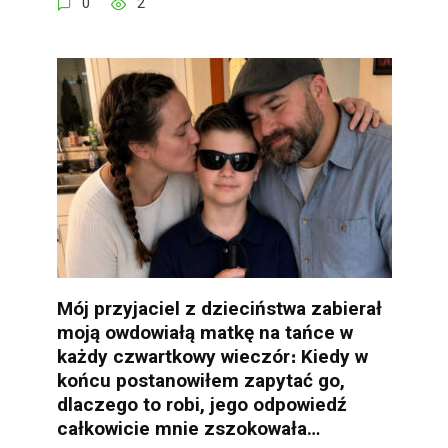
0
2
Mój przyjaciel z dzieciństwa zabierał
moją owdowiałą matkę na tańce w
każdy czwartkowy wieczór։ Kiedy w
końcu postanowiłem zapytać go,
dlaczego to robi, jego odpowiedź
całkowicie mnie zszokowała…