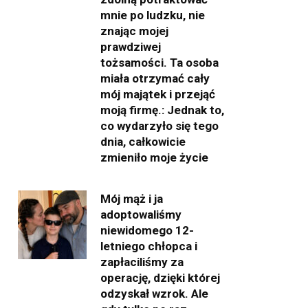
mnie po ludzku, nie
znając mojej
prawdziwej
tożsamości. Ta osoba
miała otrzymać cały
mój majątek i przejąć
moją firmę.: Jednak to,
co wydarzyło się tego
dnia, całkowicie
zmieniło moje życie
Mój mąż i ja
adoptowaliśmy
niewidomego 12-
letniego chłopca i
zapłaciliśmy za
operację, dzięki której
odzyskał wzrok. Ale