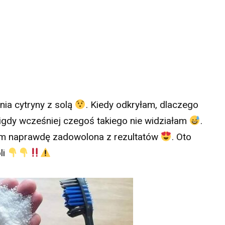
ia cytryny z solą
. Kiedy odkryłam, dlaczego
igdy wcześniej czegoś takiego nie widziałam
.
tem naprawdę zadowolona z rezultatów
. Oto
li