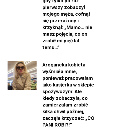
gdy tylko po raz
pierwszy zobaczył
mojego męża, cofnął
się przerażony i
krzyknął: „Mamo… nie
masz pojęcia, co on
zrobił mi pięć lat
temu…”
Arogancka kobieta
wyśmiała mnie,
ponieważ pracowałam
jako kasjerka w sklepie
spożywczym: Ale
kiedy zobaczyła, co
zamierzałam zrobić
kilka chwil później,
zaczęła krzyczeć: „CO
PANI ROBI?!”