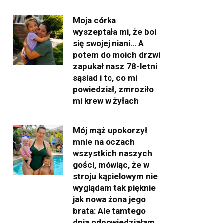
Moja córka
wyszeptała mi, że boi
się swojej niani… A
potem do moich drzwi
zapukał nasz 78-letni
sąsiad i to, co mi
powiedział, zmroziło
mi krew w żyłach
Mój mąż upokorzył
mnie na oczach
wszystkich naszych
gości, mówiąc, że w
stroju kąpielowym nie
wyglądam tak pięknie
jak nowa żona jego
brata: Ale tamtego
dnia odpowiedziałam