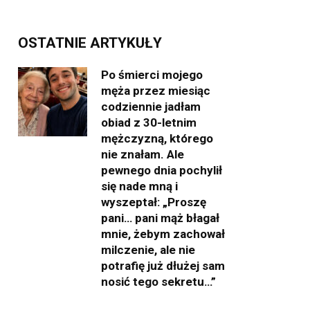
OSTATNIE ARTYKUŁY
Po śmierci mojego
męża przez miesiąc
codziennie jadłam
obiad z 30-letnim
mężczyzną, którego
nie znałam. Ale
pewnego dnia pochylił
się nade mną i
wyszeptał: „Proszę
pani… pani mąż błagał
mnie, żebym zachował
milczenie, ale nie
potrafię już dłużej sam
nosić tego sekretu…”