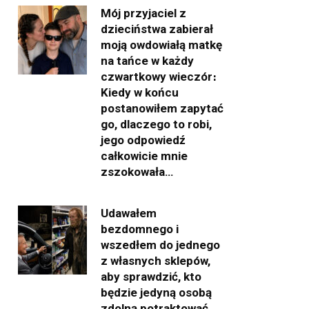
Mój przyjaciel z
dzieciństwa zabierał
moją owdowiałą matkę
na tańce w każdy
czwartkowy wieczór։
Kiedy w końcu
postanowiłem zapytać
go, dlaczego to robi,
jego odpowiedź
całkowicie mnie
zszokowała…
Udawałem
bezdomnego i
wszedłem do jednego
z własnych sklepów,
aby sprawdzić, kto
będzie jedyną osobą
zdolną potraktować