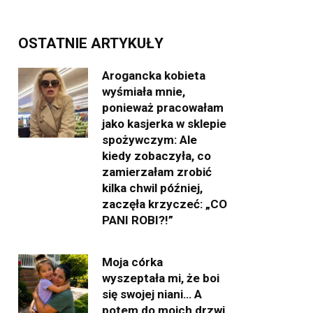
OSTATNIE ARTYKUŁY
Arogancka kobieta
wyśmiała mnie,
ponieważ pracowałam
jako kasjerka w sklepie
spożywczym: Ale
kiedy zobaczyła, co
zamierzałam zrobić
kilka chwil później,
zaczęła krzyczeć: „CO
PANI ROBI?!”
Moja córka
wyszeptała mi, że boi
się swojej niani… A
potem do moich drzwi