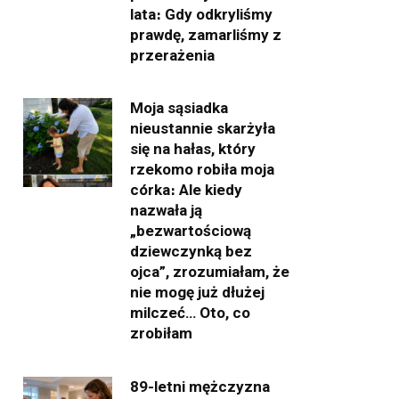
lata։ Gdy odkryliśmy
prawdę, zamarliśmy z
przerażenia
Moja sąsiadka
nieustannie skarżyła
się na hałas, który
rzekomo robiła moja
córka։ Ale kiedy
nazwała ją
„bezwartościową
dziewczynką bez
ojca”, zrozumiałam, że
nie mogę już dłużej
milczeć… Oto, co
zrobiłam
89-letni mężczyzna