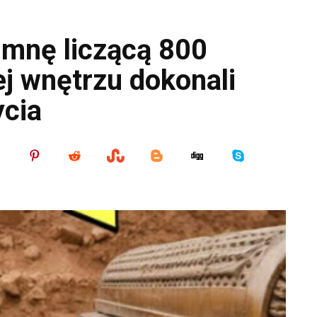
rumnę liczącą 800
jej wnętrzu dokonali
ycia