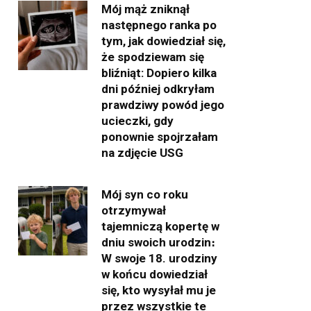
Mój mąż zniknął
następnego ranka po
tym, jak dowiedział się,
że spodziewam się
bliźniąt: Dopiero kilka
dni później odkryłam
prawdziwy powód jego
ucieczki, gdy
ponownie spojrzałam
na zdjęcie USG
Mój syn co roku
otrzymywał
tajemniczą kopertę w
dniu swoich urodzin։
W swoje 18. urodziny
w końcu dowiedział
się, kto wysyłał mu je
przez wszystkie te