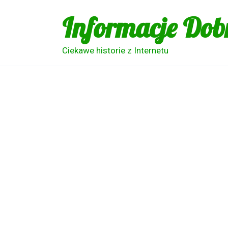
Skip
Informacje Dob
to
content
Ciekawe historie z Internetu