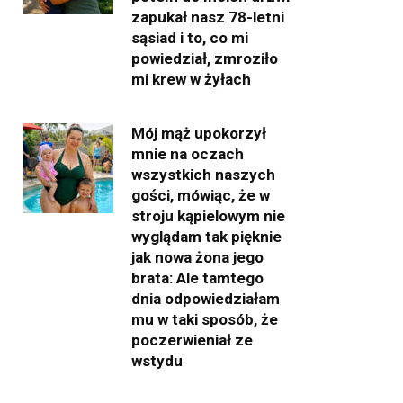
zapukał nasz 78-letni
sąsiad i to, co mi
powiedział, zmroziło
mi krew w żyłach
Mój mąż upokorzył
mnie na oczach
wszystkich naszych
gości, mówiąc, że w
stroju kąpielowym nie
wyglądam tak pięknie
jak nowa żona jego
brata: Ale tamtego
dnia odpowiedziałam
mu w taki sposób, że
poczerwieniał ze
wstydu