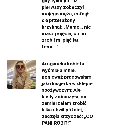
gdy tylko po raz
pierwszy zobaczył
mojego męża, cofnął
się przerażony i
krzyknął: „Mamo… nie
masz pojęcia, co on
zrobił mi pięć lat
temu…”
Arogancka kobieta
wyśmiała mnie,
ponieważ pracowałam
jako kasjerka w sklepie
spożywczym: Ale
kiedy zobaczyła, co
zamierzałam zrobić
kilka chwil później,
zaczęła krzyczeć: „CO
PANI ROBI?!”