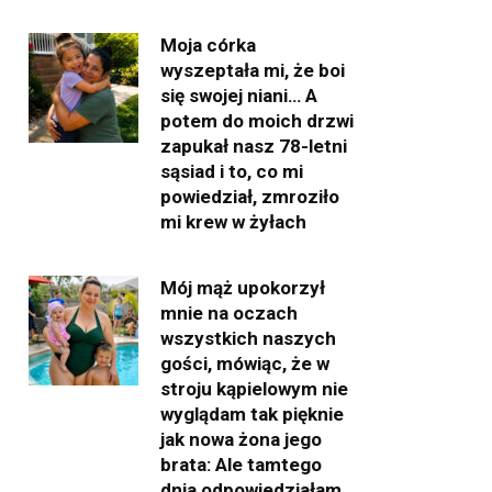
Moja córka
wyszeptała mi, że boi
się swojej niani… A
potem do moich drzwi
zapukał nasz 78-letni
sąsiad i to, co mi
powiedział, zmroziło
mi krew w żyłach
Mój mąż upokorzył
mnie na oczach
wszystkich naszych
gości, mówiąc, że w
stroju kąpielowym nie
wyglądam tak pięknie
jak nowa żona jego
brata: Ale tamtego
dnia odpowiedziałam