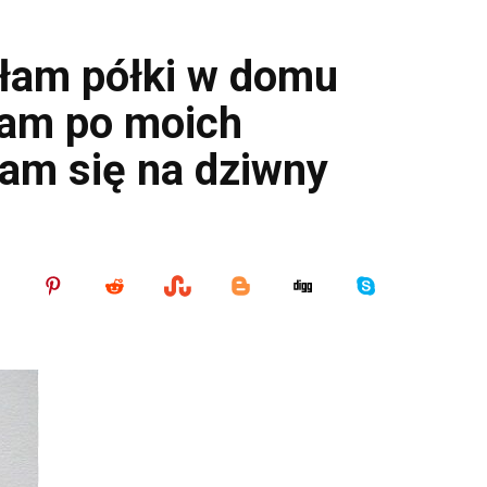
łam półki w domu
łam po moich
am się na dziwny