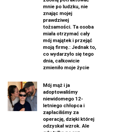
mnie po ludzku, nie
znając mojej
prawdziwej
tożsamości. Ta osoba
miała otrzymać cały
mój majątek i przejąć
moją firmę.: Jednak to,
co wydarzyło się tego
dnia, całkowicie
zmieniło moje życie
Mój mąż i ja
adoptowaliśmy
niewidomego 12-
letniego chłopca i
zapłaciliśmy za
operację, dzięki której
odzyskał wzrok. Ale