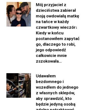
Mój przyjaciel z
dzieciństwa zabierał
moją owdowiałą matkę
na tańce w każdy
czwartkowy wieczór։
Kiedy w końcu
postanowiłem zapytać
go, dlaczego to robi,
jego odpowiedź
całkowicie mnie
zszokowała…
Udawałem
bezdomnego i
wszedłem do jednego
z własnych sklepów,
aby sprawdzić, kto
będzie jedyną osobą
zdolną potraktować