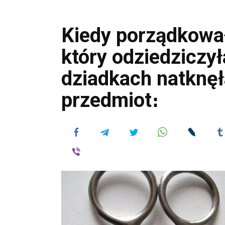
Kiedy porządkowa
który odziedziczy
dziadkach natknęł
przedmiot։