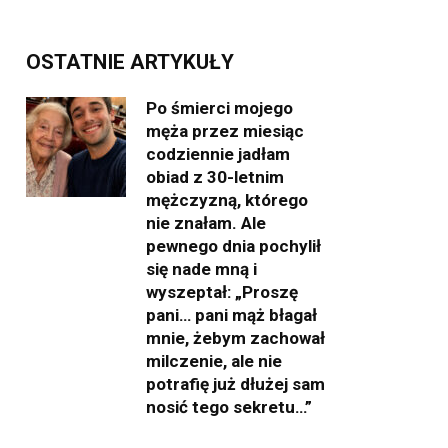
OSTATNIE ARTYKUŁY
Po śmierci mojego
męża przez miesiąc
codziennie jadłam
obiad z 30-letnim
mężczyzną, którego
nie znałam. Ale
pewnego dnia pochylił
się nade mną i
wyszeptał: „Proszę
pani… pani mąż błagał
mnie, żebym zachował
milczenie, ale nie
potrafię już dłużej sam
nosić tego sekretu…”