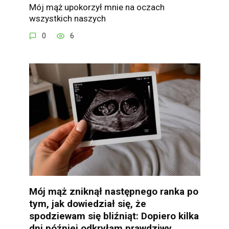
Mój mąż upokorzył mnie na oczach
wszystkich naszych
0
6
Mój mąż zniknął następnego ranka po
tym, jak dowiedział się, że
spodziewam się bliźniąt: Dopiero kilka
dni później odkryłam prawdziwy