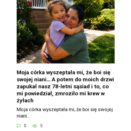
Moja córka wyszeptała mi, że boi się
swojej niani… A potem do moich drzwi
zapukał nasz 78-letni sąsiad i to, co
mi powiedział, zmroziło mi krew w
żyłach
Moja córka wyszeptała mi, że boi się swojej
niani…
0
5