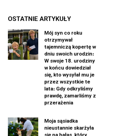
OSTATNIE ARTYKUŁY
Mój syn co roku
otrzymywał
tajemniczą kopertę w
dniu swoich urodzin։
W swoje 18. urodziny
w końcu dowiedział
się, kto wysyłał mu je
przez wszystkie te
lata։ Gdy odkryliśmy
prawdę, zamarliśmy z
przerażenia
Moja sąsiadka
nieustannie skarżyła
się na hałas, który