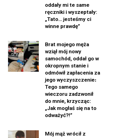
oddały mi te same
ręczniki i wyszeptały:
„Tato… jesteśmy ci
winne prawdę”
Brat mojego męża
wziął mój nowy
samochód, oddał go w
okropnym stanie i
odmówił zapłacenia za
jego wyczyszczenie։
Tego samego
wieczoru zadzwonił
do mnie, krzycząc:
„Jak mogłaś się na to
odważyć?!”
Mój mąż wrócił z