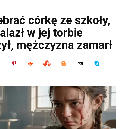
ebrać córkę ze szkoły,
lazł w jej torbie
rzył, mężczyzna zamarł