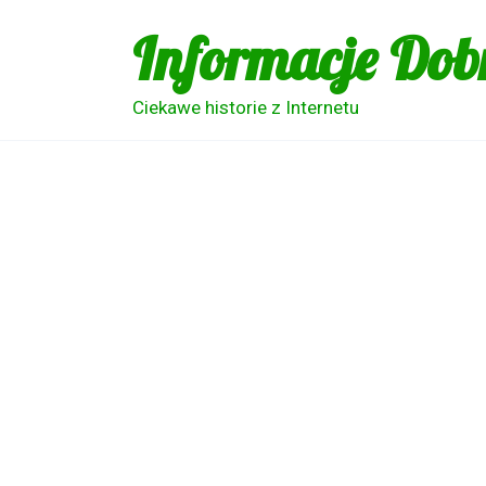
Skip
Informacje Dob
to
content
Ciekawe historie z Internetu