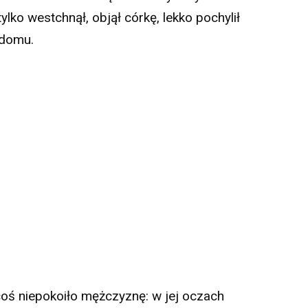
lko westchnął, objął córkę, lekko pochylił
 domu.
oś niepokoiło mężczyznę: w jej oczach