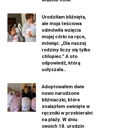
Urodziłam bliźnięta,
ale moja teściowa
odmówiła wzięcia
mojej córki na ręce,
mówiąc: „Dla naszej
rodziny liczy się tylko
chłopiec.” A oto
odpowiedź, którą
usłyszała…
Adoptowałem dwie
nowo narodzone
bliźniaczki, które
znalazłem owinięte w
ręczniki w przebieralni
na plaży. W dniu
swoich 18. urodzin