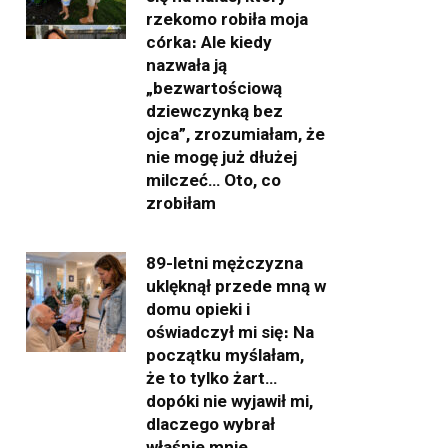
rzekomo robiła moja
córka։ Ale kiedy
nazwała ją
„bezwartościową
dziewczynką bez
ojca”, zrozumiałam, że
nie mogę już dłużej
milczeć… Oto, co
zrobiłam
89-letni mężczyzna
uklęknął przede mną w
domu opieki i
oświadczył mi się։ Na
początku myślałam,
że to tylko żart…
dopóki nie wyjawił mi,
dlaczego wybrał
właśnie mnie