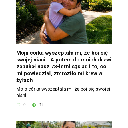
Moja córka wyszeptała mi, że boi się
swojej niani… A potem do moich drzwi
zapukał nasz 78-letni sąsiad i to, co
mi powiedział, zmroziło mi krew w
żyłach
Moja córka wyszeptała mi, że boi się swojej
niani…
0
1k.