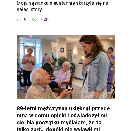
Moja sąsiadka nieustannie skarżyła się na
hałas, który
0
1.2k.
89-letni mężczyzna uklęknął przede
mną w domu opieki i oświadczył mi
się։ Na początku myślałam, że to
tylko żart… dopóki nie wyjawił mi,