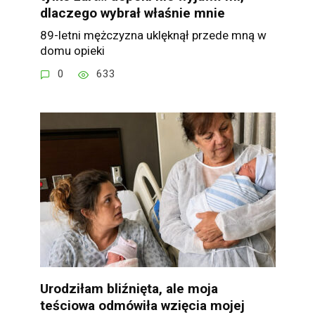
dlaczego wybrał właśnie mnie
89-letni mężczyzna uklęknął przede mną w
domu opieki
0
633
Urodziłam bliźnięta, ale moja
teściowa odmówiła wzięcia mojej