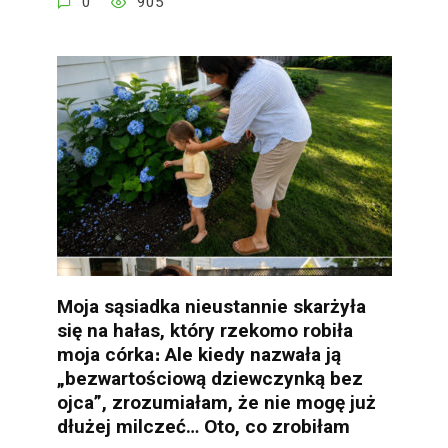
0
905
Moja sąsiadka nieustannie skarżyła
się na hałas, który rzekomo robiła
moja córka։ Ale kiedy nazwała ją
„bezwartościową dziewczynką bez
ojca”, zrozumiałam, że nie mogę już
dłużej milczeć… Oto, co zrobiłam