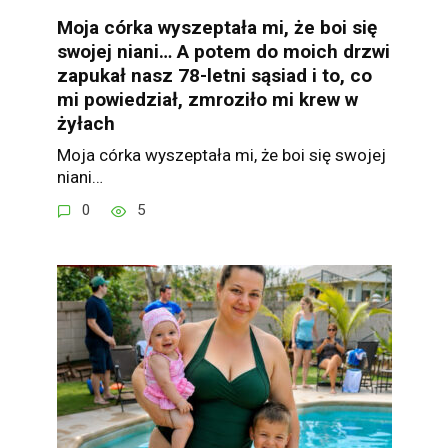
Moja córka wyszeptała mi, że boi się
swojej niani… A potem do moich drzwi
zapukał nasz 78-letni sąsiad i to, co
mi powiedział, zmroziło mi krew w
żyłach
Moja córka wyszeptała mi, że boi się swojej
niani…
0
5