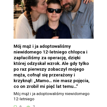
Mój mąż i ja adoptowaliśmy
niewidomego 12-letniego chłopca i
zapłaciliśmy za operację, dzięki
której odzyskał wzrok. Ale gdy tylko
po raz pierwszy zobaczył mojego
męża, cofnął się przerażony i
krzyknął: „Mamo… nie masz pojęcia,
co on zrobił mi pięć lat temu…”
Mój mąż i ja adoptowaliśmy niewidomego
12-letniego
0
7