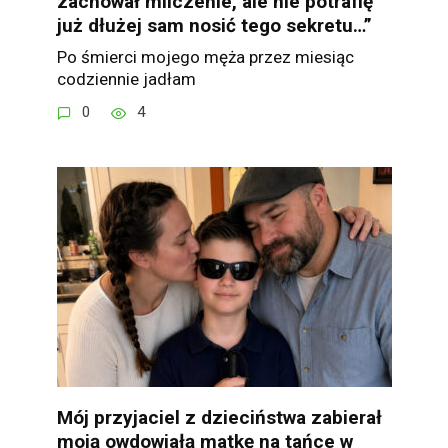
zachował milczenie, ale nie potrafię
już dłużej sam nosić tego sekretu…”
Po śmierci mojego męża przez miesiąc
codziennie jadłam
0
4
Mój przyjaciel z dzieciństwa zabierał
moją owdowiałą matkę na tańce w