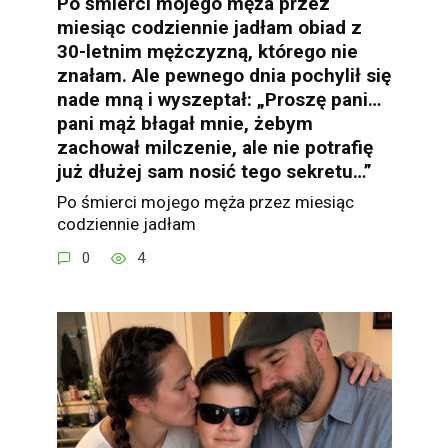
Po śmierci mojego męża przez
miesiąc codziennie jadłam obiad z
30-letnim mężczyzną, którego nie
znałam. Ale pewnego dnia pochylił się
nade mną i wyszeptał: „Proszę pani…
pani mąż błagał mnie, żebym
zachował milczenie, ale nie potrafię
już dłużej sam nosić tego sekretu…”
Po śmierci mojego męża przez miesiąc
codziennie jadłam
0
4