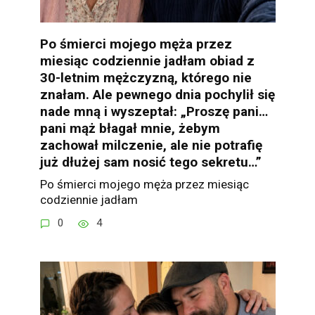
Po śmierci mojego męża przez
miesiąc codziennie jadłam obiad z
30-letnim mężczyzną, którego nie
znałam. Ale pewnego dnia pochylił się
nade mną i wyszeptał: „Proszę pani…
pani mąż błagał mnie, żebym
zachował milczenie, ale nie potrafię
już dłużej sam nosić tego sekretu…”
Po śmierci mojego męża przez miesiąc
codziennie jadłam
0
4