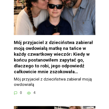
Mój przyjaciel z dzieciństwa zabierał
moją owdowiałą matkę na tańce w
każdy czwartkowy wieczór։ Kiedy w
końcu postanowiłem zapytać go,
dlaczego to robi, jego odpowiedź
całkowicie mnie zszokowała…
Mój przyjaciel z dzieciństwa zabierał moją
owdowiałą
0
4