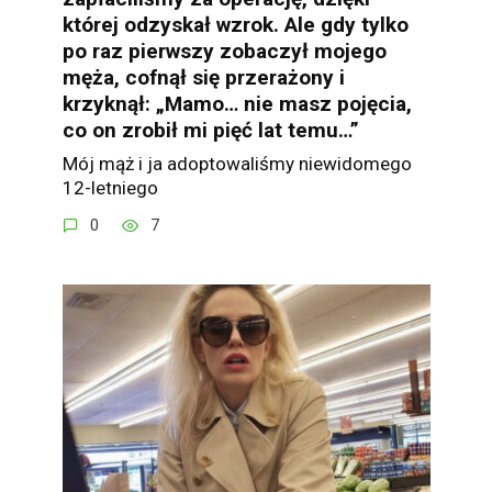
której odzyskał wzrok. Ale gdy tylko
po raz pierwszy zobaczył mojego
męża, cofnął się przerażony i
krzyknął: „Mamo… nie masz pojęcia,
co on zrobił mi pięć lat temu…”
Mój mąż i ja adoptowaliśmy niewidomego
12-letniego
0
7