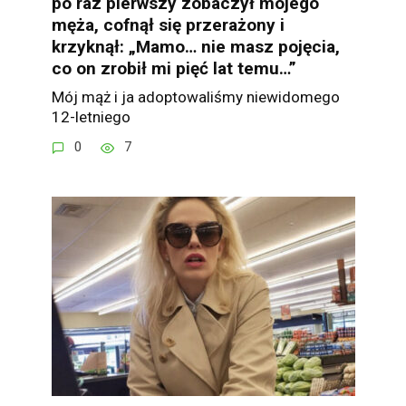
po raz pierwszy zobaczył mojego
męża, cofnął się przerażony i
krzyknął: „Mamo… nie masz pojęcia,
co on zrobił mi pięć lat temu…”
Mój mąż i ja adoptowaliśmy niewidomego
12-letniego
0
7