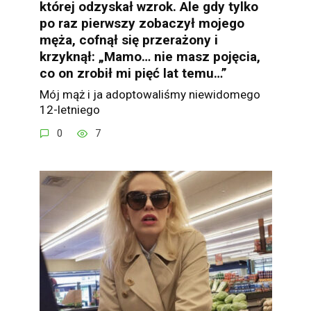
której odzyskał wzrok. Ale gdy tylko
po raz pierwszy zobaczył mojego
męża, cofnął się przerażony i
krzyknął: „Mamo… nie masz pojęcia,
co on zrobił mi pięć lat temu…”
Mój mąż i ja adoptowaliśmy niewidomego
12-letniego
0
7