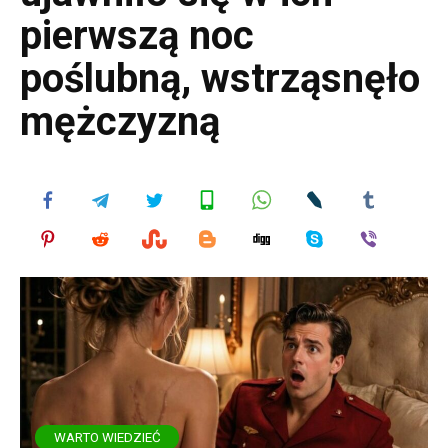
pierwszą noc
poślubną, wstrząsnęło
mężczyzną
WARTO WIEDZIEĆ