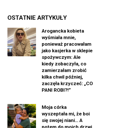
OSTATNIE ARTYKUŁY
Arogancka kobieta
wyśmiała mnie,
ponieważ pracowałam
jako kasjerka w sklepie
spożywczym: Ale
kiedy zobaczyła, co
zamierzałam zrobić
kilka chwil później,
zaczęła krzyczeć: „CO
PANI ROBI?!”
Moja córka
wyszeptała mi, że boi
się swojej niani… A
potem do moich drzwi