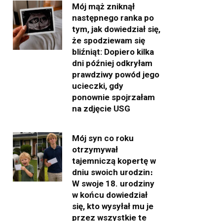
Mój mąż zniknął
następnego ranka po
tym, jak dowiedział się,
że spodziewam się
bliźniąt: Dopiero kilka
dni później odkryłam
prawdziwy powód jego
ucieczki, gdy
ponownie spojrzałam
na zdjęcie USG
Mój syn co roku
otrzymywał
tajemniczą kopertę w
dniu swoich urodzin։
W swoje 18. urodziny
w końcu dowiedział
się, kto wysyłał mu je
przez wszystkie te