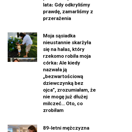
lata։ Gdy odkryliśmy
prawdę, zamarliśmy z
przerażenia
Moja sąsiadka
nieustannie skarżyła
się na hałas, który
rzekomo robiła moja
córka։ Ale kiedy
nazwała ją
„bezwartościową
dziewczynką bez
ojca”, zrozumiałam, że
nie mogę już dłużej
milczeć… Oto, co
zrobiłam
89-letni mężczyzna