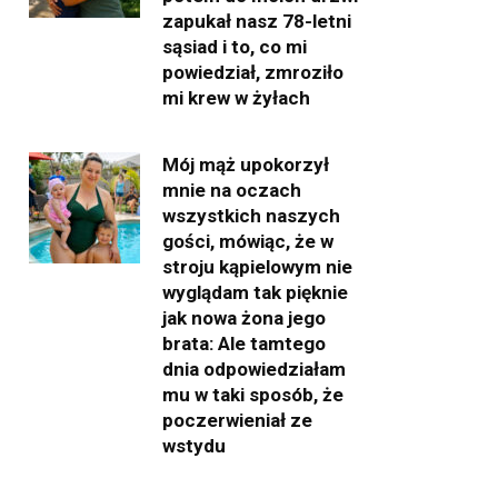
zapukał nasz 78-letni
sąsiad i to, co mi
powiedział, zmroziło
mi krew w żyłach
Mój mąż upokorzył
mnie na oczach
wszystkich naszych
gości, mówiąc, że w
stroju kąpielowym nie
wyglądam tak pięknie
jak nowa żona jego
brata: Ale tamtego
dnia odpowiedziałam
mu w taki sposób, że
poczerwieniał ze
wstydu