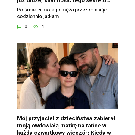
już dłużej sam nosić tego sekretu…”
Po śmierci mojego męża przez miesiąc
codziennie jadłam
0
4
Mój przyjaciel z dzieciństwa zabierał
moją owdowiałą matkę na tańce w
każdy czwartkowy wieczór։ Kiedy w