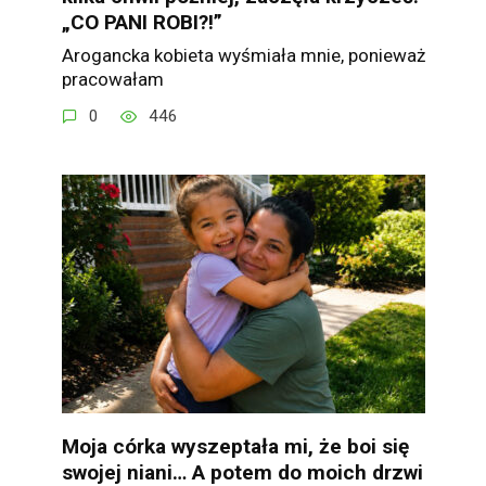
„CO PANI ROBI?!”
Arogancka kobieta wyśmiała mnie, ponieważ
pracowałam
0
446
Moja córka wyszeptała mi, że boi się
swojej niani… A potem do moich drzwi