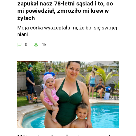
zapukał nasz 78-letni sąsiad i to, co
mi powiedział, zmroziło mi krew w
żyłach
Moja córka wyszeptała mi, że boi się swojej
niani…
0
1k.