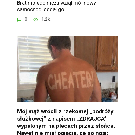
Brat mojego męża wziął mój nowy
samochód, oddał go
0
1.2k.
Mój mąż wrócił z rzekomej „podróży
służbowej” z napisem „ZDRAJCA”
wypalonym na plecach przez słońce.
Nawet nie miał pojęcia, że go nosi: