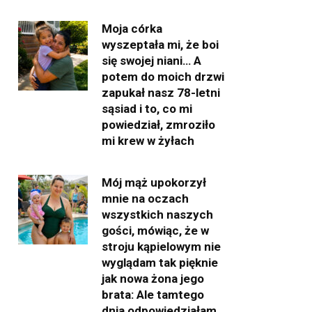
Moja córka
wyszeptała mi, że boi
się swojej niani… A
potem do moich drzwi
zapukał nasz 78-letni
sąsiad i to, co mi
powiedział, zmroziło
mi krew w żyłach
Mój mąż upokorzył
mnie na oczach
wszystkich naszych
gości, mówiąc, że w
stroju kąpielowym nie
wyglądam tak pięknie
jak nowa żona jego
brata: Ale tamtego
dnia odpowiedziałam