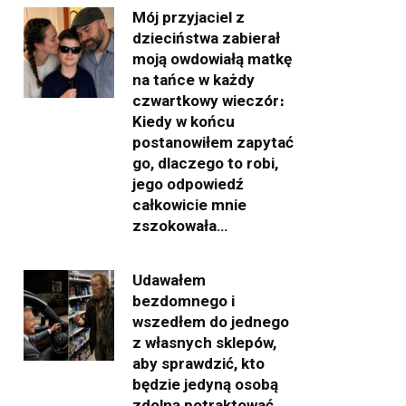
Mój przyjaciel z
dzieciństwa zabierał
moją owdowiałą matkę
na tańce w każdy
czwartkowy wieczór։
Kiedy w końcu
postanowiłem zapytać
go, dlaczego to robi,
jego odpowiedź
całkowicie mnie
zszokowała…
Udawałem
bezdomnego i
wszedłem do jednego
z własnych sklepów,
aby sprawdzić, kto
będzie jedyną osobą
zdolną potraktować