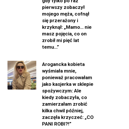
gdy tylko po raz
pierwszy zobaczył
mojego męża, cofnął
się przerażony i
krzyknął: „Mamo… nie
masz pojęcia, co on
zrobił mi pięć lat
temu…”
Arogancka kobieta
wyśmiała mnie,
ponieważ pracowałam
jako kasjerka w sklepie
spożywczym: Ale
kiedy zobaczyła, co
zamierzałam zrobić
kilka chwil później,
zaczęła krzyczeć: „CO
PANI ROBI?!”