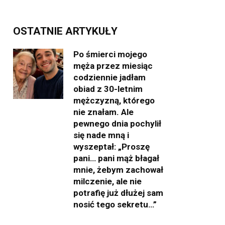
OSTATNIE ARTYKUŁY
Po śmierci mojego
męża przez miesiąc
codziennie jadłam
obiad z 30-letnim
mężczyzną, którego
nie znałam. Ale
pewnego dnia pochylił
się nade mną i
wyszeptał: „Proszę
pani… pani mąż błagał
mnie, żebym zachował
milczenie, ale nie
potrafię już dłużej sam
nosić tego sekretu…”