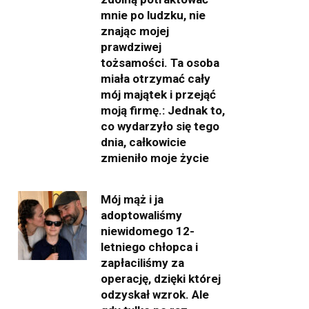
mnie po ludzku, nie
znając mojej
prawdziwej
tożsamości. Ta osoba
miała otrzymać cały
mój majątek i przejąć
moją firmę.: Jednak to,
co wydarzyło się tego
dnia, całkowicie
zmieniło moje życie
Mój mąż i ja
adoptowaliśmy
niewidomego 12-
letniego chłopca i
zapłaciliśmy za
operację, dzięki której
odzyskał wzrok. Ale