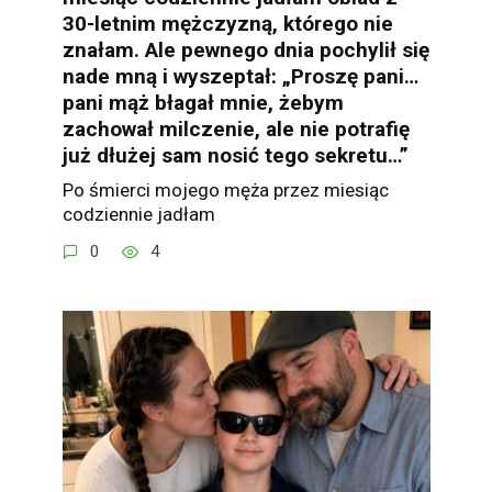
30-letnim mężczyzną, którego nie
znałam. Ale pewnego dnia pochylił się
nade mną i wyszeptał: „Proszę pani…
pani mąż błagał mnie, żebym
zachował milczenie, ale nie potrafię
już dłużej sam nosić tego sekretu…”
Po śmierci mojego męża przez miesiąc
codziennie jadłam
0
4