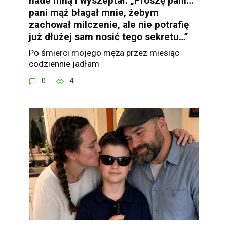
nade mną i wyszeptał: „Proszę pani…
pani mąż błagał mnie, żebym
zachował milczenie, ale nie potrafię
już dłużej sam nosić tego sekretu…”
Po śmierci mojego męża przez miesiąc
codziennie jadłam
0
4