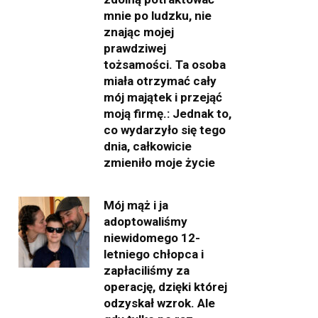
mnie po ludzku, nie
znając mojej
prawdziwej
tożsamości. Ta osoba
miała otrzymać cały
mój majątek i przejąć
moją firmę.: Jednak to,
co wydarzyło się tego
dnia, całkowicie
zmieniło moje życie
Mój mąż i ja
adoptowaliśmy
niewidomego 12-
letniego chłopca i
zapłaciliśmy za
operację, dzięki której
odzyskał wzrok. Ale