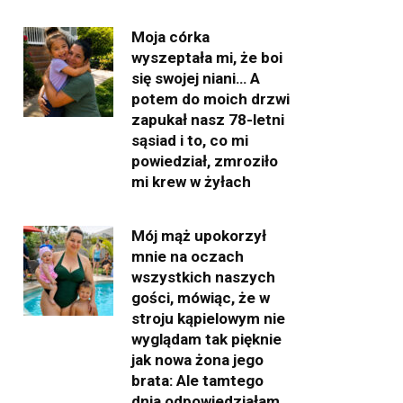
Moja córka
wyszeptała mi, że boi
się swojej niani… A
potem do moich drzwi
zapukał nasz 78-letni
sąsiad i to, co mi
powiedział, zmroziło
mi krew w żyłach
Mój mąż upokorzył
mnie na oczach
wszystkich naszych
gości, mówiąc, że w
stroju kąpielowym nie
wyglądam tak pięknie
jak nowa żona jego
brata: Ale tamtego
dnia odpowiedziałam