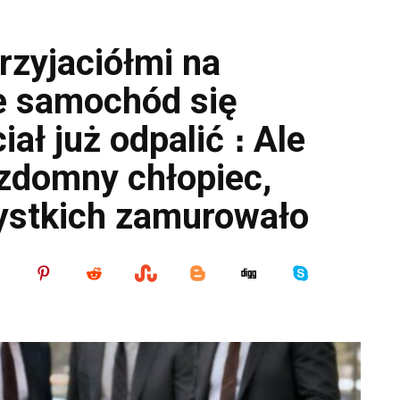
przyjaciółmi na
e samochód się
iał już odpalić ։ Ale
zdomny chłopiec,
zystkich zamurowało