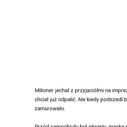
Milioner jechał z przyjaciółmi na impr
chciał już odpalić. Ale kiedy podszedł
zamurowało.
Przód samochodu był otwarty, maska p