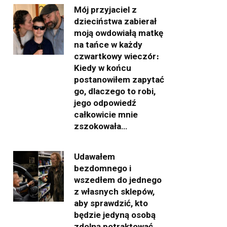
Mój przyjaciel z
dzieciństwa zabierał
moją owdowiałą matkę
na tańce w każdy
czwartkowy wieczór։
Kiedy w końcu
postanowiłem zapytać
go, dlaczego to robi,
jego odpowiedź
całkowicie mnie
zszokowała…
Udawałem
bezdomnego i
wszedłem do jednego
z własnych sklepów,
aby sprawdzić, kto
będzie jedyną osobą
zdolną potraktować