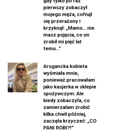
gdy tylko po raz
pierwszy zobaczył
mojego męża, cofnął
się przerażony i
krzyknął: „Mamo… nie
masz pojęcia, co on
zrobił mi pięć lat
temu…”
Arogancka kobieta
wyśmiała mnie,
ponieważ pracowałam
jako kasjerka w sklepie
spożywczym: Ale
kiedy zobaczyła, co
zamierzałam zrobić
kilka chwil później,
zaczęła krzyczeć: „CO
PANI ROBI?!”