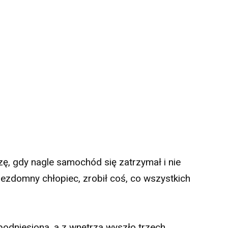
ezę, gdy nagle samochód się zatrzymał i nie
 bezdomny chłopiec, zrobił coś, co wszystkich
odniesiona, a z wnętrza wyszło trzech