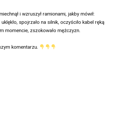
uśmiechnął i wzruszył ramionami, jakby mówił:
uklękło, spojrzało na silnik, oczyściło kabel ręką
 tym momencie, zszokowało mężczyzn.
szym komentarzu.