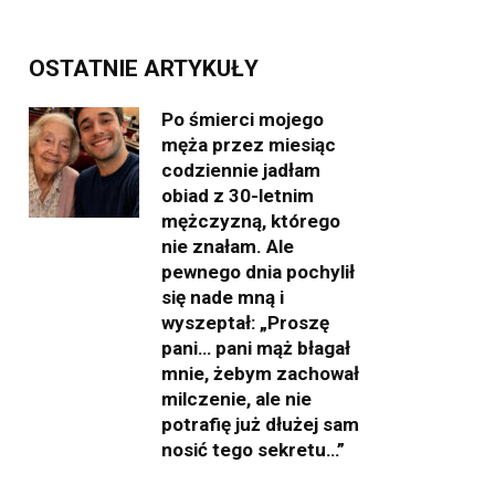
OSTATNIE ARTYKUŁY
Po śmierci mojego
męża przez miesiąc
codziennie jadłam
obiad z 30-letnim
mężczyzną, którego
nie znałam. Ale
pewnego dnia pochylił
się nade mną i
wyszeptał: „Proszę
pani… pani mąż błagał
mnie, żebym zachował
milczenie, ale nie
potrafię już dłużej sam
nosić tego sekretu…”