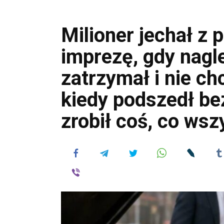
Milioner jechał z 
imprezę, gdy nagl
zatrzymał i nie chc
kiedy podszedł be
zrobił coś, co ws