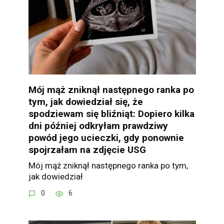
Mój mąż zniknął następnego ranka po
tym, jak dowiedział się, że
spodziewam się bliźniąt: Dopiero kilka
dni później odkryłam prawdziwy
powód jego ucieczki, gdy ponownie
spojrzałam na zdjęcie USG
Mój mąż zniknął następnego ranka po tym,
jak dowiedział
0
6