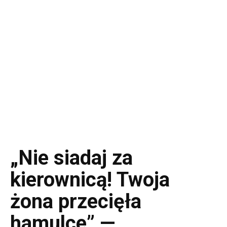
„Nie siadaj za
kierownicą! Twoja
żona przecięła
hamulce” —