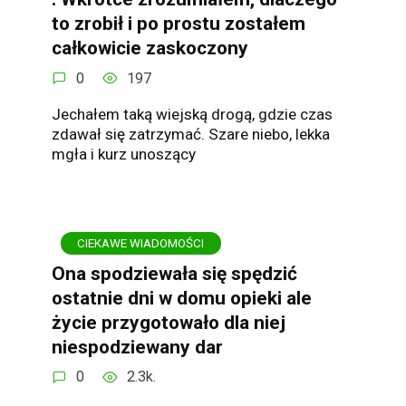
to zrobił i po prostu zostałem
całkowicie zaskoczony
0
197
Jechałem taką wiejską drogą, gdzie czas
zdawał się zatrzymać. Szare niebo, lekka
mgła i kurz unoszący
CIEKAWE WIADOMOŚCI
Ona spodziewała się spędzić
ostatnie dni w domu opieki ale
życie przygotowało dla niej
niespodziewany dar
0
2.3k.