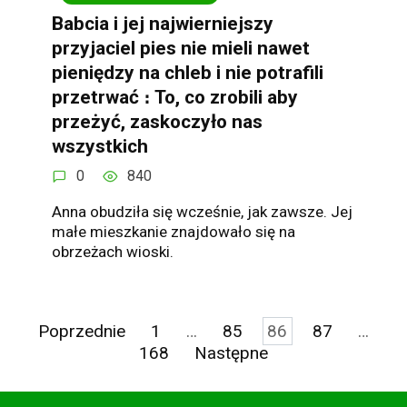
Babcia i jej najwierniejszy
przyjaciel pies nie mieli nawet
pieniędzy na chleb i nie potrafili
przetrwać ։ To, co zrobili aby
przeżyć, zaskoczyło nas
wszystkich
0
840
Anna obudziła się wcześnie, jak zawsze. Jej
małe mieszkanie znajdowało się na
obrzeżach wioski.
Stronicowanie
Poprzednie
1
…
85
86
87
…
wpisów
168
Następne