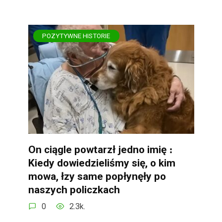
POZYTYWNE HISTORIE
On ciągle powtarzł jedno imię ։
Kiedy dowiedzieliśmy się, o kim
mowa, łzy same popłynęły po
naszych policzkach
0
2.3k.