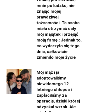
mnie po ludzku, nie
znając mojej
prawdziwej
tożsamości. Ta osoba
miała otrzymać cały
mój majątek i przejąć
moją firmę.: Jednak to,
co wydarzyło się tego
dnia, całkowicie
zmieniło moje życie
Mój mąż i ja
adoptowaliśmy
niewidomego 12-
letniego chłopca i
zapłaciliśmy za
operację, dzięki której
odzyskał wzrok. Ale