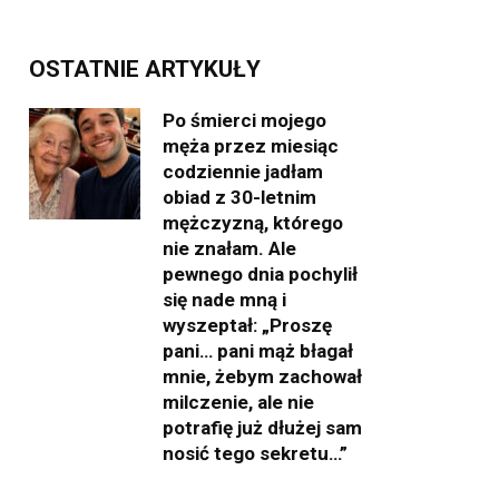
OSTATNIE ARTYKUŁY
Po śmierci mojego
męża przez miesiąc
codziennie jadłam
obiad z 30-letnim
mężczyzną, którego
nie znałam. Ale
pewnego dnia pochylił
się nade mną i
wyszeptał: „Proszę
pani… pani mąż błagał
mnie, żebym zachował
milczenie, ale nie
potrafię już dłużej sam
nosić tego sekretu…”