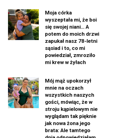
Moja córka
wyszeptała mi, że boi
się swojej niani… A
potem do moich drzwi
zapukał nasz 78-letni
sąsiad i to, co mi
powiedział, zmroziło
mi krew w żyłach
Mój mąż upokorzył
mnie na oczach
wszystkich naszych
gości, mówiąc, że w
stroju kąpielowym nie
wyglądam tak pięknie
jak nowa żona jego
brata: Ale tamtego
dnia odpowiedziałam