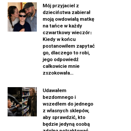
Mój przyjaciel z
dzieciństwa zabierał
moją owdowiałą matkę
na tańce w każdy
czwartkowy wieczór։
Kiedy w końcu
postanowiłem zapytać
go, dlaczego to robi,
jego odpowiedź
całkowicie mnie
zszokowała…
Udawałem
bezdomnego i
wszedłem do jednego
z własnych sklepów,
aby sprawdzić, kto
będzie jedyną osobą
zdolną potraktować