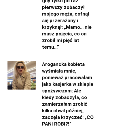
gdy tylko po raz
pierwszy zobaczył
mojego męża, cofnął
się przerażony i
krzyknął: „Mamo… nie
masz pojęcia, co on
zrobił mi pięć lat
temu…”
Arogancka kobieta
wyśmiała mnie,
ponieważ pracowałam
jako kasjerka w sklepie
spożywczym: Ale
kiedy zobaczyła, co
zamierzałam zrobić
kilka chwil później,
zaczęła krzyczeć: „CO
PANI ROBI?!”