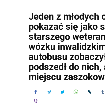
Jeden z młodych 
pokazać się jako s
starszego wetera
wózku inwalidzkim
autobusu zobaczył
podszedł do nich, a
miejscu zaszokow