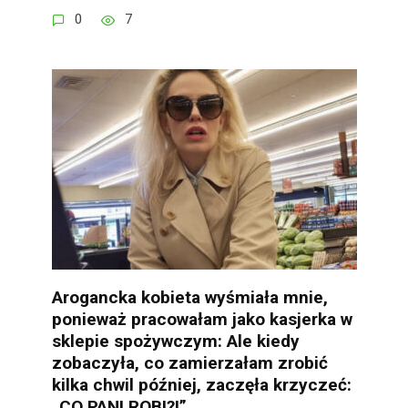
0
7
Arogancka kobieta wyśmiała mnie,
ponieważ pracowałam jako kasjerka w
sklepie spożywczym: Ale kiedy
zobaczyła, co zamierzałam zrobić
kilka chwil później, zaczęła krzyczeć:
„CO PANI ROBI?!”