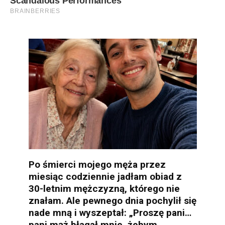
Po śmierci mojego męża przez
miesiąc codziennie jadłam obiad z
30-letnim mężczyzną, którego nie
znałam. Ale pewnego dnia pochylił się
nade mną i wyszeptał: „Proszę pani…
pani mąż błagał mnie, żebym