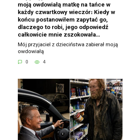
moją owdowiałą matkę na tańce w
każdy czwartkowy wieczór։ Kiedy w
końcu postanowiłem zapytać go,
dlaczego to robi, jego odpowiedź
całkowicie mnie zszokowała…
Mój przyjaciel z dzieciństwa zabierał moją
owdowiałą
0
4