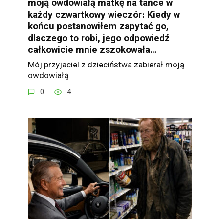
moją owdowiałą matkę na tańce w
każdy czwartkowy wieczór։ Kiedy w
końcu postanowiłem zapytać go,
dlaczego to robi, jego odpowiedź
całkowicie mnie zszokowała…
Mój przyjaciel z dzieciństwa zabierał moją
owdowiałą
0
4