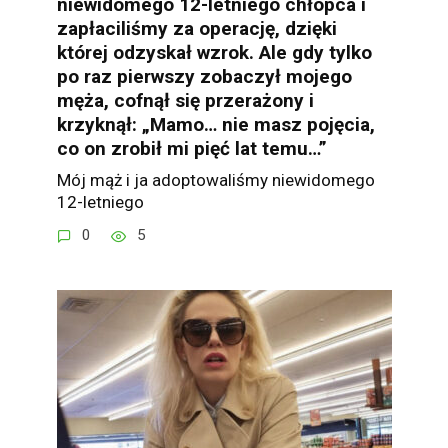
niewidomego 12-letniego chłopca i
zapłaciliśmy za operację, dzięki
której odzyskał wzrok. Ale gdy tylko
po raz pierwszy zobaczył mojego
męża, cofnął się przerażony i
krzyknął: „Mamo… nie masz pojęcia,
co on zrobił mi pięć lat temu…”
Mój mąż i ja adoptowaliśmy niewidomego
12-letniego
0
5