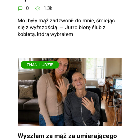
0
1.3k.
Mój były mąż zadzwonił do mnie, śmiejąc
się z wyższością. — Jutro biorę ślub z
kobietą, którą wybrałem
ZNANI LUDZIE
Wyszłam za mąż za umierającego