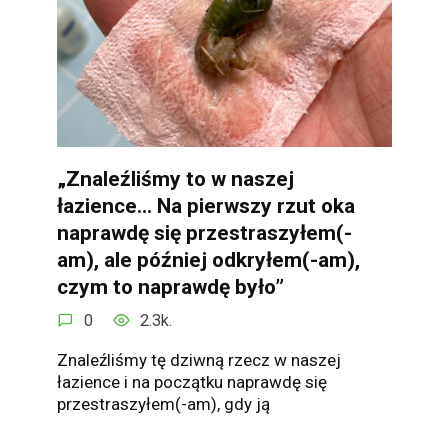
„Znaleźliśmy to w naszej
łazience… Na pierwszy rzut oka
naprawdę się przestraszyłem(-
am), ale później odkryłem(-am),
czym to naprawdę było”
0
2.3k.
Znaleźliśmy tę dziwną rzecz w naszej
łazience i na początku naprawdę się
przestraszyłem(-am), gdy ją