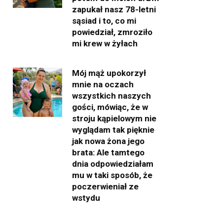
zapukał nasz 78-letni
sąsiad i to, co mi
powiedział, zmroziło
mi krew w żyłach
Mój mąż upokorzył
mnie na oczach
wszystkich naszych
gości, mówiąc, że w
stroju kąpielowym nie
wyglądam tak pięknie
jak nowa żona jego
brata: Ale tamtego
dnia odpowiedziałam
mu w taki sposób, że
poczerwieniał ze
wstydu