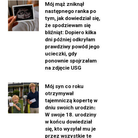
Mój mąż zniknął
następnego ranka po
tym, jak dowiedział się,
że spodziewam się
bliźniąt: Dopiero kilka
dni później odkryłam
prawdziwy powód jego
ucieczki, gdy
ponownie spojrzałam
na zdjęcie USG
Mój syn co roku
otrzymywał
tajemniczą kopertę w
dniu swoich urodzin։
W swoje 18. urodziny
w końcu dowiedział
się, kto wysyłał mu je
przez wszystkie te