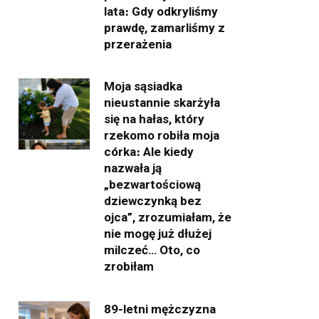
lata։ Gdy odkryliśmy
prawdę, zamarliśmy z
przerażenia
Moja sąsiadka
nieustannie skarżyła
się na hałas, który
rzekomo robiła moja
córka։ Ale kiedy
nazwała ją
„bezwartościową
dziewczynką bez
ojca”, zrozumiałam, że
nie mogę już dłużej
milczeć… Oto, co
zrobiłam
89-letni mężczyzna