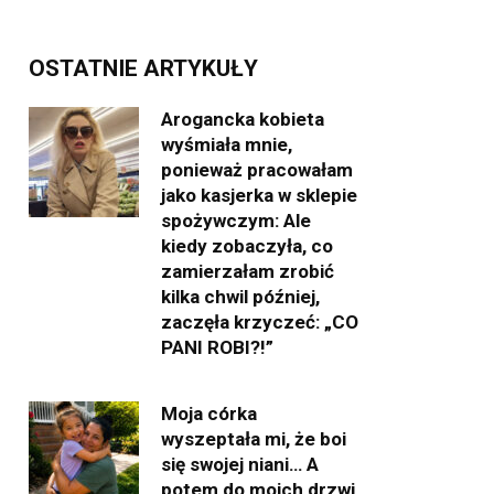
OSTATNIE ARTYKUŁY
Arogancka kobieta
wyśmiała mnie,
ponieważ pracowałam
jako kasjerka w sklepie
spożywczym: Ale
kiedy zobaczyła, co
zamierzałam zrobić
kilka chwil później,
zaczęła krzyczeć: „CO
PANI ROBI?!”
Moja córka
wyszeptała mi, że boi
się swojej niani… A
potem do moich drzwi