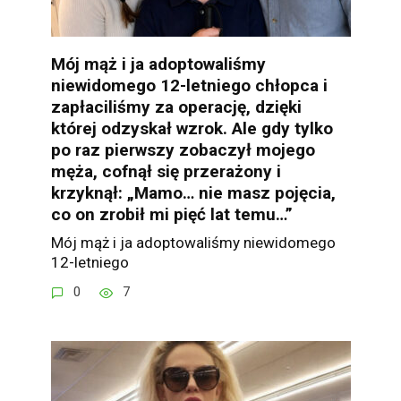
Mój mąż i ja adoptowaliśmy
niewidomego 12-letniego chłopca i
zapłaciliśmy za operację, dzięki
której odzyskał wzrok. Ale gdy tylko
po raz pierwszy zobaczył mojego
męża, cofnął się przerażony i
krzyknął: „Mamo… nie masz pojęcia,
co on zrobił mi pięć lat temu…”
Mój mąż i ja adoptowaliśmy niewidomego
12-letniego
0
7