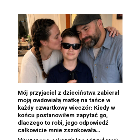
Mój przyjaciel z dzieciństwa zabierał
moją owdowiałą matkę na tańce w
każdy czwartkowy wieczór։ Kiedy w
końcu postanowiłem zapytać go,
dlaczego to robi, jego odpowiedź
całkowicie mnie zszokowała…
Mój przyjaciel z dzieciństwa zabierał moją