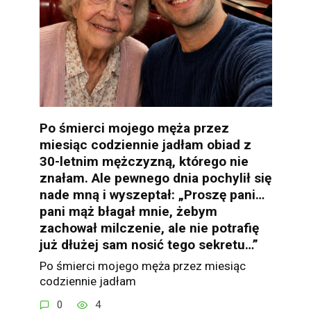
Po śmierci mojego męża przez
miesiąc codziennie jadłam obiad z
30-letnim mężczyzną, którego nie
znałam. Ale pewnego dnia pochylił się
nade mną i wyszeptał: „Proszę pani…
pani mąż błagał mnie, żebym
zachował milczenie, ale nie potrafię
już dłużej sam nosić tego sekretu…”
Po śmierci mojego męża przez miesiąc
codziennie jadłam
0
4