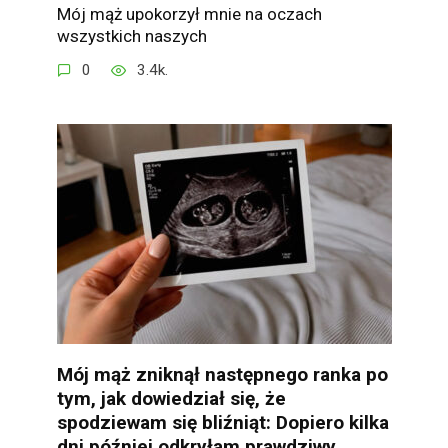
Mój mąż upokorzył mnie na oczach
wszystkich naszych
0
3.4k.
Mój mąż zniknął następnego ranka po
tym, jak dowiedział się, że
spodziewam się bliźniąt: Dopiero kilka
dni później odkryłam prawdziwy