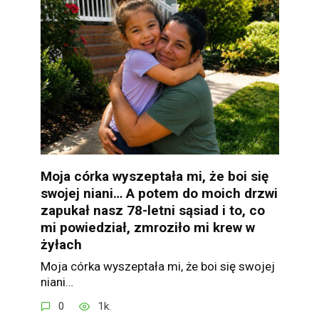
Moja córka wyszeptała mi, że boi się
swojej niani… A potem do moich drzwi
zapukał nasz 78-letni sąsiad i to, co
mi powiedział, zmroziło mi krew w
żyłach
Moja córka wyszeptała mi, że boi się swojej
niani…
0
1k.