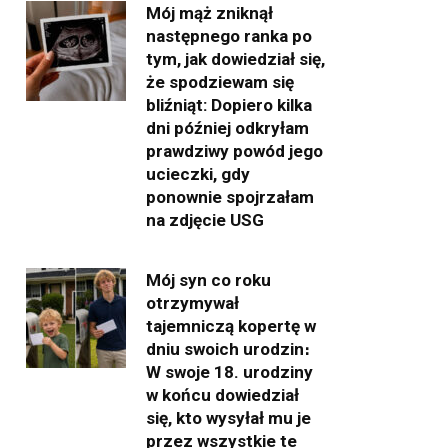
Mój mąż zniknął
następnego ranka po
tym, jak dowiedział się,
że spodziewam się
bliźniąt: Dopiero kilka
dni później odkryłam
prawdziwy powód jego
ucieczki, gdy
ponownie spojrzałam
na zdjęcie USG
Mój syn co roku
otrzymywał
tajemniczą kopertę w
dniu swoich urodzin։
W swoje 18. urodziny
w końcu dowiedział
się, kto wysyłał mu je
przez wszystkie te