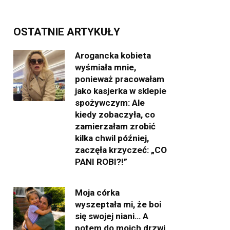
OSTATNIE ARTYKUŁY
Arogancka kobieta
wyśmiała mnie,
ponieważ pracowałam
jako kasjerka w sklepie
spożywczym: Ale
kiedy zobaczyła, co
zamierzałam zrobić
kilka chwil później,
zaczęła krzyczeć: „CO
PANI ROBI?!”
Moja córka
wyszeptała mi, że boi
się swojej niani… A
potem do moich drzwi