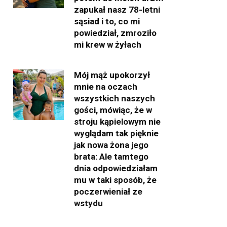
zapukał nasz 78-letni
sąsiad i to, co mi
powiedział, zmroziło
mi krew w żyłach
Mój mąż upokorzył
mnie na oczach
wszystkich naszych
gości, mówiąc, że w
stroju kąpielowym nie
wyglądam tak pięknie
jak nowa żona jego
brata: Ale tamtego
dnia odpowiedziałam
mu w taki sposób, że
poczerwieniał ze
wstydu