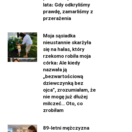
lata։ Gdy odkryliśmy
prawdę, zamarliśmy z
przerażenia
Moja sąsiadka
nieustannie skarżyła
się na hałas, który
rzekomo robiła moja
córka։ Ale kiedy
nazwała ją
„bezwartościową
dziewczynką bez
ojca”, zrozumiałam, że
nie mogę już dłużej
milczeć… Oto, co
zrobiłam
89-letni mężczyzna