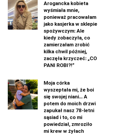
Arogancka kobieta
wyśmiała mnie,
ponieważ pracowałam
jako kasjerka w sklepie
spożywczym: Ale
kiedy zobaczyła, co
zamierzałam zrobić
kilka chwil później,
zaczęła krzyczeć: „CO
PANI ROBI?!”
Moja córka
wyszeptała mi, że boi
się swojej niani… A
potem do moich drzwi
zapukał nasz 78-letni
sąsiad i to, co mi
powiedział, zmroziło
mi krew w żyłach