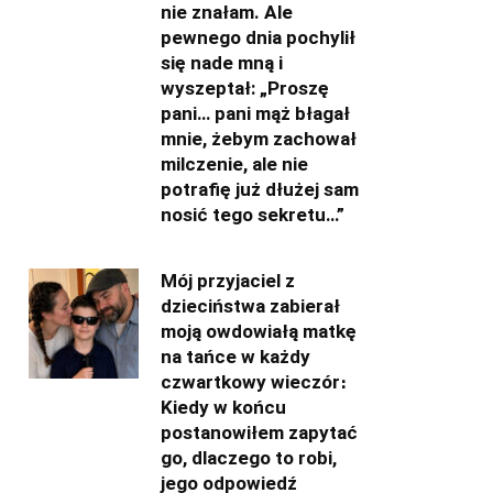
nie znałam. Ale
pewnego dnia pochylił
się nade mną i
wyszeptał: „Proszę
pani… pani mąż błagał
mnie, żebym zachował
milczenie, ale nie
potrafię już dłużej sam
nosić tego sekretu…”
Mój przyjaciel z
dzieciństwa zabierał
moją owdowiałą matkę
na tańce w każdy
czwartkowy wieczór։
Kiedy w końcu
postanowiłem zapytać
go, dlaczego to robi,
jego odpowiedź