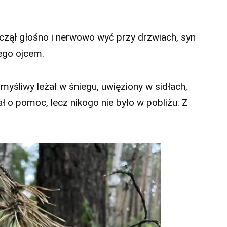
czął głośno i nerwowo wyć przy drzwiach, syn
jego ojcem.
yśliwy leżał w śniegu, uwięziony w sidłach,
ał o pomoc, lecz nikogo nie było w pobliżu. Z