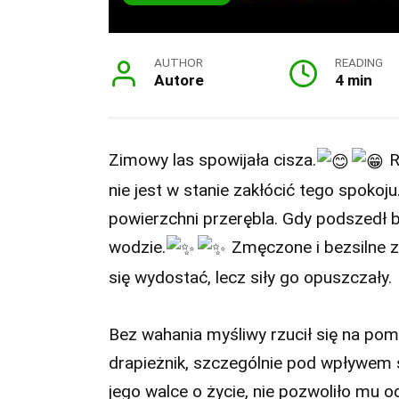
AUTHOR
READING
Autore
4 min
Zimowy las spowijała cisza.
R
nie jest w stanie zakłócić tego spoko
powierzchni przerębla. Gdy podszedł bl
wodzie.
Zmęczone i bezsilne z
się wydostać, lecz siły go opuszczały.
Bez wahania myśliwy rzucił się na pom
drapieżnik, szczególnie pod wpływem st
jego walce o życie, nie pozwoliło mu o