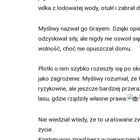
wilka z lodowatej wody, otulił i zabrał
Myśliwy nazwał go Grayem. Dzięki opie
odzyskiwał siły, ale nigdy nie oswoił s
wolność, choć nie opuszczał domu.
Plotki o nim szybko rozeszły się po oko
jako zagrożenie. Myśliwy rozumiał, że t
ryzykowne, ale jeszcze bardziej prze
lasu, gdzie rządziły własne prawa.
Nie wiedział wtedy, że to uratowane z
życie.
Kontynuację znajdziesz w pierwszym 