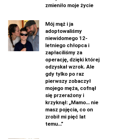
zmieniło moje życie
Mój mąż i ja
adoptowaliśmy
niewidomego 12-
letniego chłopca i
zapłaciliśmy za
operację, dzięki której
odzyskał wzrok. Ale
gdy tylko po raz
pierwszy zobaczył
mojego męża, cofnął
się przerażony i
krzyknął: „Mamo… nie
masz pojęcia, co on
zrobił mi pięć lat
temu…”