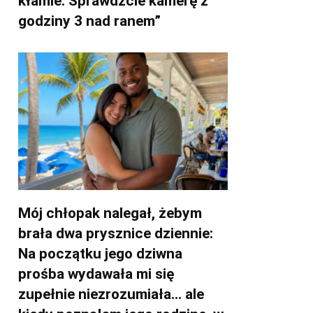
kłamie. Sprawdźcie kamerę z
godziny 3 nad ranem”
Mój chłopak nalegał, żebym
brała dwa prysznice dziennie:
Na początku jego dziwna
prośba wydawała mi się
zupełnie niezrozumiała… ale