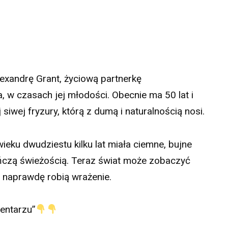
Alexandrę Grant, życiową partnerkę
 w czasach jej młodości. Obecnie ma 50 lat i
siwej fryzury, którą z dumą i naturalnością nosi.
eku dwudziestu kilku lat miała ciemne, bujne
eńczą świeżością. Teraz świat może zobaczyć
e naprawdę robią wrażenie.
entarzu”