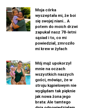
Moja córka
wyszeptała mi, że boi
się swojej niani… A
potem do moich drzwi
zapukał nasz 78-letni
sąsiad i to, co mi
powiedział, zmroziło
mi krew w żyłach
Mój mąż upokorzył
mnie na oczach
wszystkich naszych
gości, mówiąc, że w
stroju kąpielowym nie
wyglądam tak pięknie
jak nowa żona jego
brata: Ale tamtego
dnia odpowiedziałam