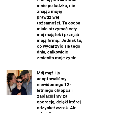
mnie po ludzku, nie
znając mojej
prawdziwej
tożsamości. Ta osoba
miała otrzymać cały
mój majątek i przejąć
moją firmę.: Jednak to,
co wydarzyło się tego
dnia, całkowicie
zmieniło moje życie
Mój mąż i ja
adoptowaliśmy
niewidomego 12-
letniego chłopca i
zapłaciliśmy za
operację, dzięki której
odzyskał wzrok. Ale