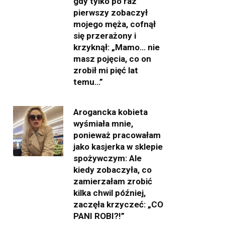
gdy tylko po raz
pierwszy zobaczył
mojego męża, cofnął
się przerażony i
krzyknął: „Mamo… nie
masz pojęcia, co on
zrobił mi pięć lat
temu…”
Arogancka kobieta
wyśmiała mnie,
ponieważ pracowałam
jako kasjerka w sklepie
spożywczym: Ale
kiedy zobaczyła, co
zamierzałam zrobić
kilka chwil później,
zaczęła krzyczeć: „CO
PANI ROBI?!”