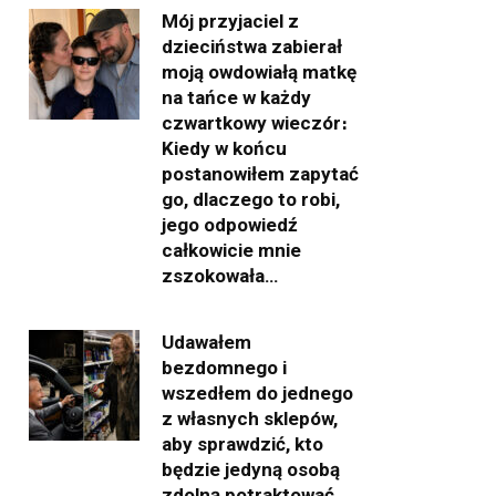
Mój przyjaciel z
dzieciństwa zabierał
moją owdowiałą matkę
na tańce w każdy
czwartkowy wieczór։
Kiedy w końcu
postanowiłem zapytać
go, dlaczego to robi,
jego odpowiedź
całkowicie mnie
zszokowała…
Udawałem
bezdomnego i
wszedłem do jednego
z własnych sklepów,
aby sprawdzić, kto
będzie jedyną osobą
zdolną potraktować