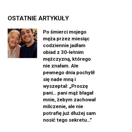
OSTATNIE ARTYKUŁY
Po śmierci mojego
męża przez miesiąc
codziennie jadłam
obiad z 30-letnim
mężczyzną, którego
nie znałam. Ale
pewnego dnia pochylił
się nade mną i
wyszeptał: „Proszę
pani… pani mąż błagał
mnie, żebym zachował
milczenie, ale nie
potrafię już dłużej sam
nosić tego sekretu…”