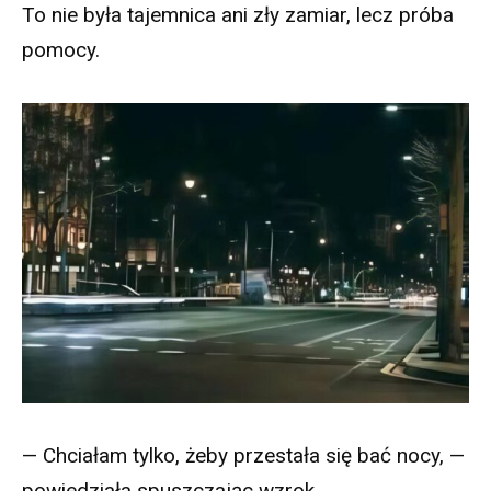
To nie była tajemnica ani zły zamiar, lecz próba
pomocy.
— Chciałam tylko, żeby przestała się bać nocy, —
powiedziała spuszczając wzrok.