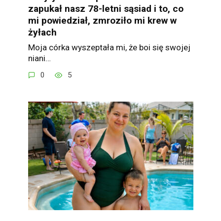
zapukał nasz 78-letni sąsiad i to, co
mi powiedział, zmroziło mi krew w
żyłach
Moja córka wyszeptała mi, że boi się swojej
niani…
0
5