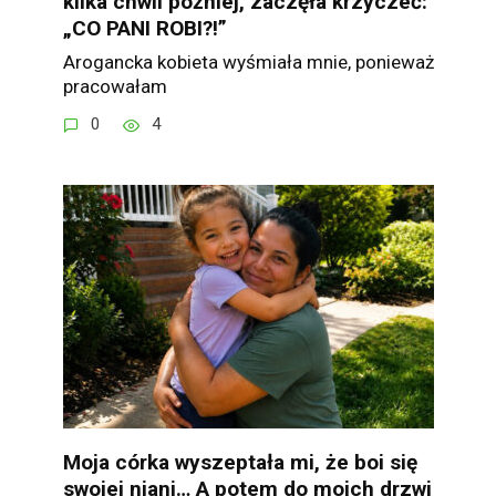
kilka chwil później, zaczęła krzyczeć:
„CO PANI ROBI?!”
Arogancka kobieta wyśmiała mnie, ponieważ
pracowałam
0
4
Moja córka wyszeptała mi, że boi się
swojej niani… A potem do moich drzwi