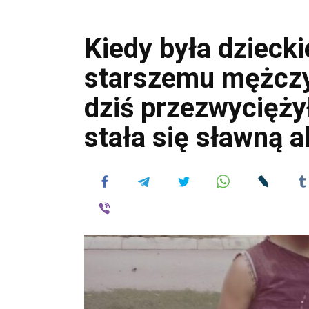
Kiedy była dzieck
starszemu mężczyź
dziś przezwycięży
stała się sławną a