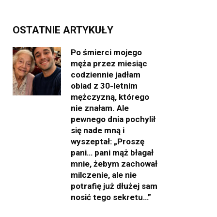
OSTATNIE ARTYKUŁY
Po śmierci mojego
męża przez miesiąc
codziennie jadłam
obiad z 30-letnim
mężczyzną, którego
nie znałam. Ale
pewnego dnia pochylił
się nade mną i
wyszeptał: „Proszę
pani… pani mąż błagał
mnie, żebym zachował
milczenie, ale nie
potrafię już dłużej sam
nosić tego sekretu…”