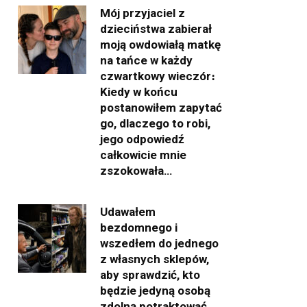
Mój przyjaciel z
dzieciństwa zabierał
moją owdowiałą matkę
na tańce w każdy
czwartkowy wieczór։
Kiedy w końcu
postanowiłem zapytać
go, dlaczego to robi,
jego odpowiedź
całkowicie mnie
zszokowała…
Udawałem
bezdomnego i
wszedłem do jednego
z własnych sklepów,
aby sprawdzić, kto
będzie jedyną osobą
zdolną potraktować