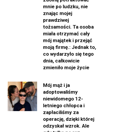
mnie po ludzku, nie
znając mojej
prawdziwej
tożsamości. Ta osoba
miała otrzymać cały
mój majątek i przejąć
moją firmę.: Jednak to,
co wydarzyło się tego
dnia, całkowicie
zmieniło moje życie
Mój mąż i ja
adoptowaliśmy
niewidomego 12-
letniego chłopca i
zapłaciliśmy za
operację, dzięki której
odzyskał wzrok. Ale