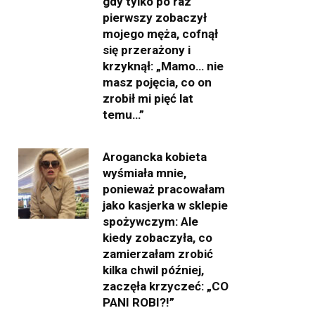
gdy tylko po raz
pierwszy zobaczył
mojego męża, cofnął
się przerażony i
krzyknął: „Mamo… nie
masz pojęcia, co on
zrobił mi pięć lat
temu…”
Arogancka kobieta
wyśmiała mnie,
ponieważ pracowałam
jako kasjerka w sklepie
spożywczym: Ale
kiedy zobaczyła, co
zamierzałam zrobić
kilka chwil później,
zaczęła krzyczeć: „CO
PANI ROBI?!”