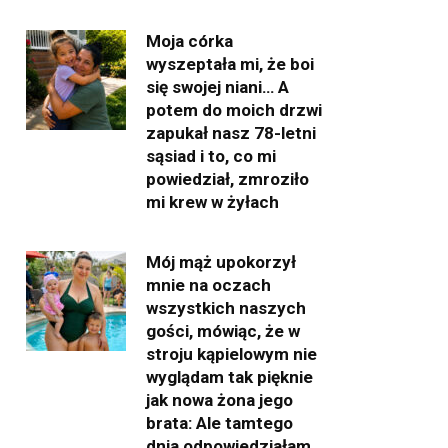
Moja córka
wyszeptała mi, że boi
się swojej niani… A
potem do moich drzwi
zapukał nasz 78-letni
sąsiad i to, co mi
powiedział, zmroziło
mi krew w żyłach
Mój mąż upokorzył
mnie na oczach
wszystkich naszych
gości, mówiąc, że w
stroju kąpielowym nie
wyglądam tak pięknie
jak nowa żona jego
brata: Ale tamtego
dnia odpowiedziałam