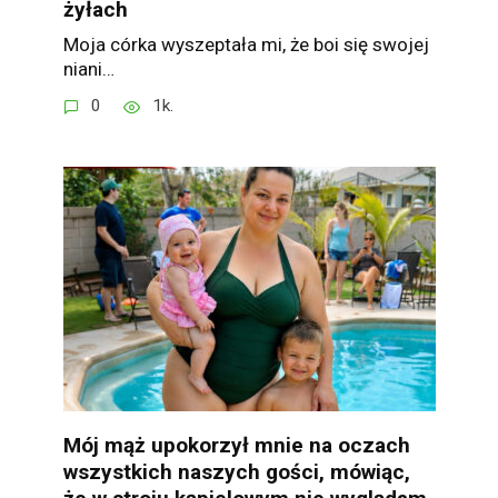
żyłach
Moja córka wyszeptała mi, że boi się swojej
niani…
0
1k.
Mój mąż upokorzył mnie na oczach
wszystkich naszych gości, mówiąc,