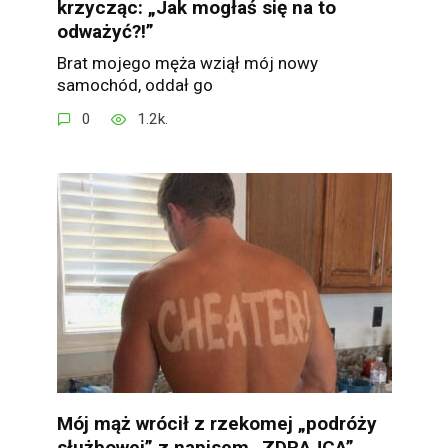
krzycząc: „Jak mogłaś się na to
odważyć?!”
Brat mojego męża wziął mój nowy
samochód, oddał go
0
1.2k.
Mój mąż wrócił z rzekomej „podróży
służbowej” z napisem „ZDRAJCA”