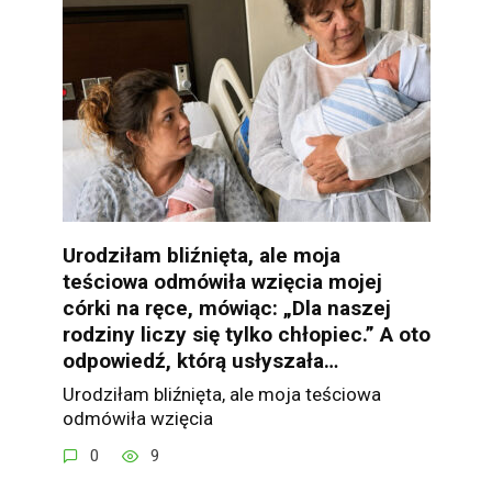
Urodziłam bliźnięta, ale moja
teściowa odmówiła wzięcia mojej
córki na ręce, mówiąc: „Dla naszej
rodziny liczy się tylko chłopiec.” A oto
odpowiedź, którą usłyszała…
Urodziłam bliźnięta, ale moja teściowa
odmówiła wzięcia
0
9