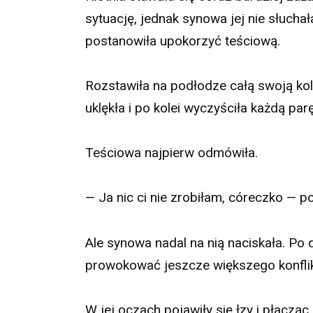
sytuację, jednak synowa jej nie słuchał
postanowiła upokorzyć teściową.
Rozstawiła na podłodze całą swoją kol
uklękła i po kolei wyczyściła każdą parę
Teściowa najpierw odmówiła.
— Ja nic ci nie zrobiłam, córeczko — 
Ale synowa nadal na nią naciskała. Po d
prowokować jeszcze większego konfliktu
W jej oczach pojawiły się łzy i płacząc