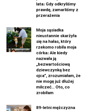
lata։ Gdy odkryliśmy
prawdę, zamarliśmy z
przerażenia
Moja sąsiadka
nieustannie skarżyła
się na hałas, który
rzekomo robiła moja
córka։ Ale kiedy
nazwała ją
„bezwartościową
dziewczynką bez
ojca”, zrozumiałam, że
nie mogę już dłużej
milczeć… Oto, co
zrobiłam
89-letni mężczyzna