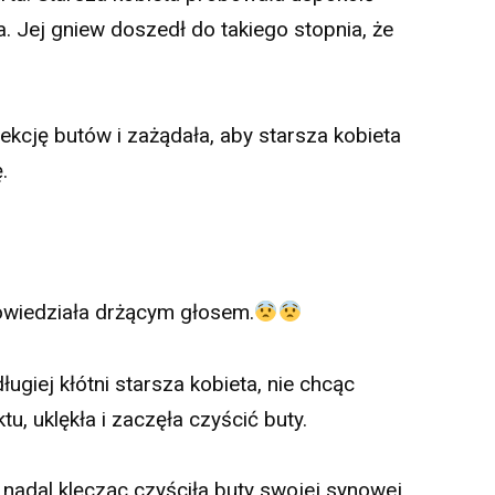
a. Jej gniew doszedł do takiego stopnia, że
ekcję butów i zażądała, aby starsza kobieta
.
powiedziała drżącym głosem.
ługiej kłótni starsza kobieta, nie chcąc
, uklękła i zaczęła czyścić buty.
, nadal klęcząc czyściła buty swojej synowej,