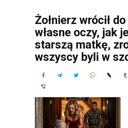
Żołnierz wrócił do
własne oczy, jak j
starszą matkę, zr
wszyscy byli w sz