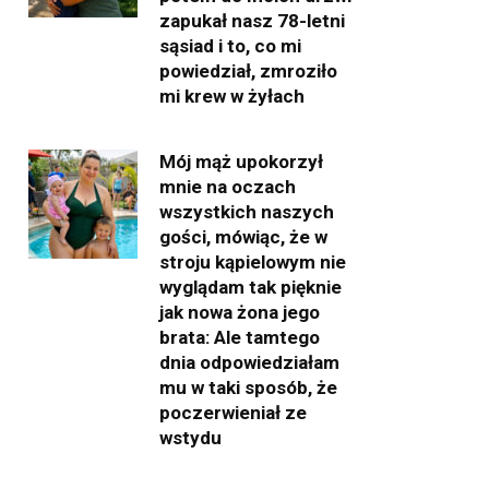
zapukał nasz 78-letni
sąsiad i to, co mi
powiedział, zmroziło
mi krew w żyłach
Mój mąż upokorzył
mnie na oczach
wszystkich naszych
gości, mówiąc, że w
stroju kąpielowym nie
wyglądam tak pięknie
jak nowa żona jego
brata: Ale tamtego
dnia odpowiedziałam
mu w taki sposób, że
poczerwieniał ze
wstydu