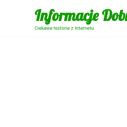
Skip
Informacje Dob
to
content
Ciekawe historie z Internetu