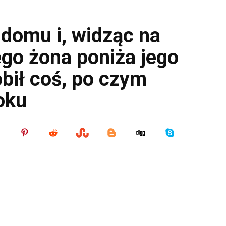
 domu i, widząc na
ego żona poniża jego
obił coś, po czym
oku