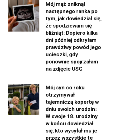
Mój mąż zniknął
następnego ranka po
tym, jak dowiedział się,
że spodziewam się
bliźniąt: Dopiero kilka
dni później odkryłam
prawdziwy powód jego
ucieczki, gdy
ponownie spojrzałam
na zdjęcie USG
Mój syn co roku
otrzymywał
tajemniczą kopertę w
dniu swoich urodzin։
W swoje 18. urodziny
w końcu dowiedział
się, kto wysyłał mu je
przez wszystkie te