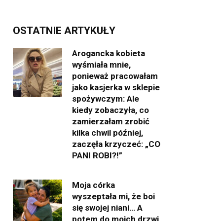
OSTATNIE ARTYKUŁY
Arogancka kobieta
wyśmiała mnie,
ponieważ pracowałam
jako kasjerka w sklepie
spożywczym: Ale
kiedy zobaczyła, co
zamierzałam zrobić
kilka chwil później,
zaczęła krzyczeć: „CO
PANI ROBI?!”
Moja córka
wyszeptała mi, że boi
się swojej niani… A
potem do moich drzwi