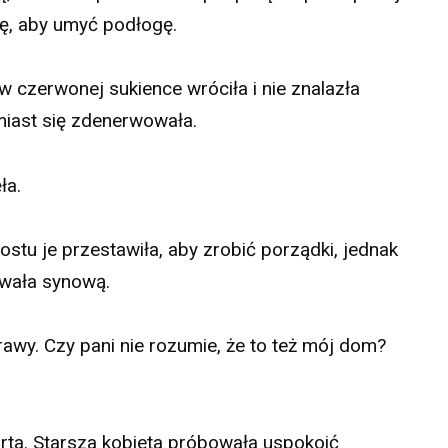
fę, aby umyć podłogę.
 czerwonej sukience wróciła i nie znalazła
iast się zdenerwowała.
ła.
ostu je przestawiła, aby zrobić porządki, jednak
ewała synową.
awy. Czy pani nie rozumie, że to też mój dom?
arta. Starsza kobieta próbowała uspokoić