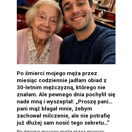
Po śmierci mojego męża przez
miesiąc codziennie jadłam obiad z
30-letnim mężczyzną, którego nie
znałam. Ale pewnego dnia pochylił się
nade mną i wyszeptał: „Proszę pani…
pani mąż błagał mnie, żebym
zachował milczenie, ale nie potrafię
już dłużej sam nosić tego sekretu…”
Po śmierci mojego męża przez miesiąc