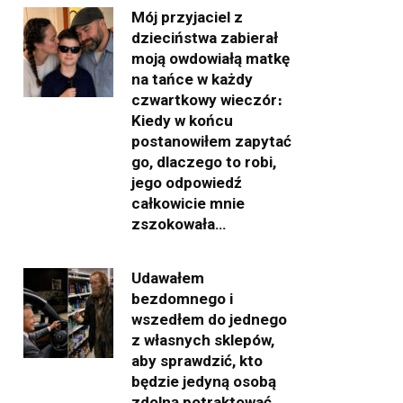
Mój przyjaciel z
dzieciństwa zabierał
moją owdowiałą matkę
na tańce w każdy
czwartkowy wieczór։
Kiedy w końcu
postanowiłem zapytać
go, dlaczego to robi,
jego odpowiedź
całkowicie mnie
zszokowała…
Udawałem
bezdomnego i
wszedłem do jednego
z własnych sklepów,
aby sprawdzić, kto
będzie jedyną osobą
zdolną potraktować