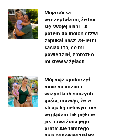
Moja córka
wyszeptała mi, że boi
się swojej niani… A
potem do moich drzwi
zapukał nasz 78-letni
sąsiad i to, co mi
powiedział, zmroziło
mi krew w żyłach
Mój mąż upokorzył
mnie na oczach
wszystkich naszych
gości, mówiąc, że w
stroju kąpielowym nie
wyglądam tak pięknie
jak nowa żona jego
brata: Ale tamtego
dnia odpowiedziałam