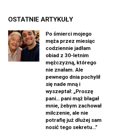
OSTATNIE ARTYKUŁY
Po śmierci mojego
męża przez miesiąc
codziennie jadłam
obiad z 30-letnim
mężczyzną, którego
nie znałam. Ale
pewnego dnia pochylił
się nade mną i
wyszeptał: „Proszę
pani… pani mąż błagał
mnie, żebym zachował
milczenie, ale nie
potrafię już dłużej sam
nosić tego sekretu…”