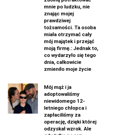
mnie po ludzku, nie
znając mojej
prawdziwej
tożsamości. Ta osoba
miała otrzymać cały
mój majątek i przejąć
moją firmę.: Jednak to,
co wydarzyło się tego
dnia, całkowicie
zmieniło moje życie
Mój mąż i ja
adoptowaliśmy
niewidomego 12-
letniego chłopca i
zapłaciliśmy za
operację, dzięki której
odzyskał wzrok. Ale