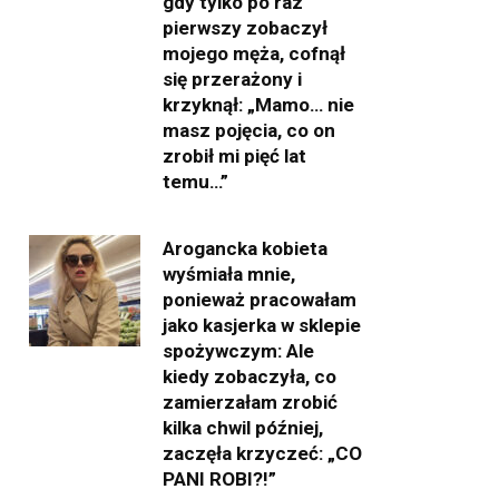
gdy tylko po raz
pierwszy zobaczył
mojego męża, cofnął
się przerażony i
krzyknął: „Mamo… nie
masz pojęcia, co on
zrobił mi pięć lat
temu…”
Arogancka kobieta
wyśmiała mnie,
ponieważ pracowałam
jako kasjerka w sklepie
spożywczym: Ale
kiedy zobaczyła, co
zamierzałam zrobić
kilka chwil później,
zaczęła krzyczeć: „CO
PANI ROBI?!”