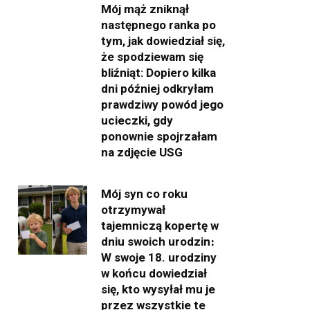
Mój mąż zniknął
następnego ranka po
tym, jak dowiedział się,
że spodziewam się
bliźniąt: Dopiero kilka
dni później odkryłam
prawdziwy powód jego
ucieczki, gdy
ponownie spojrzałam
na zdjęcie USG
Mój syn co roku
otrzymywał
tajemniczą kopertę w
dniu swoich urodzin։
W swoje 18. urodziny
w końcu dowiedział
się, kto wysyłał mu je
przez wszystkie te