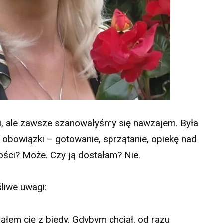
ji, ale zawsze szanowałyśmy się nawzajem. Była
obowiązki – gotowanie, sprzątanie, opiekę nad
ści? Może. Czy ją dostałam? Nie.
śliwe uwagi:
łem cię z biedy. Gdybym chciał, od razu