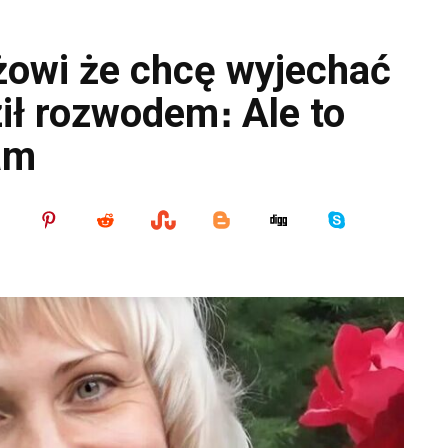
owi że chcę wyjechać
ził rozwodem։ Ale to
am