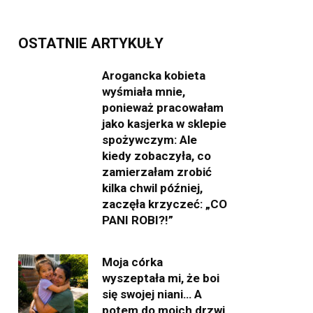
OSTATNIE ARTYKUŁY
Arogancka kobieta
wyśmiała mnie,
ponieważ pracowałam
jako kasjerka w sklepie
spożywczym: Ale
kiedy zobaczyła, co
zamierzałam zrobić
kilka chwil później,
zaczęła krzyczeć: „CO
PANI ROBI?!”
Moja córka
wyszeptała mi, że boi
się swojej niani… A
potem do moich drzwi