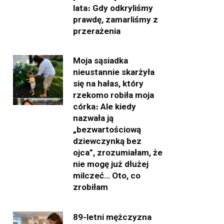
lata։ Gdy odkryliśmy
prawdę, zamarliśmy z
przerażenia
Moja sąsiadka
nieustannie skarżyła
się na hałas, który
rzekomo robiła moja
córka։ Ale kiedy
nazwała ją
„bezwartościową
dziewczynką bez
ojca”, zrozumiałam, że
nie mogę już dłużej
milczeć… Oto, co
zrobiłam
89-letni mężczyzna