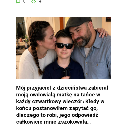
0
4
Mój przyjaciel z dzieciństwa zabierał
moją owdowiałą matkę na tańce w
każdy czwartkowy wieczór։ Kiedy w
końcu postanowiłem zapytać go,
dlaczego to robi, jego odpowiedź
całkowicie mnie zszokowała…